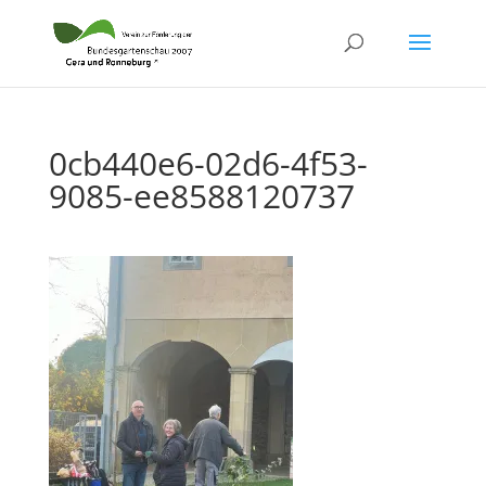
0cb440e6-02d6-4f53-
9085-ee8588120737